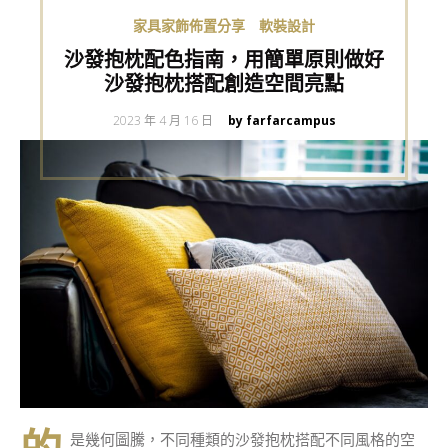
家具家飾佈置分享
軟裝設計
沙發抱枕配色指南，用簡單原則做好
沙發抱枕搭配創造空間亮點
Posted
2023 年 4 月 16 日
by farfarcampus
on
是幾何圖騰，不同種類的沙發抱枕搭配不同風格的空